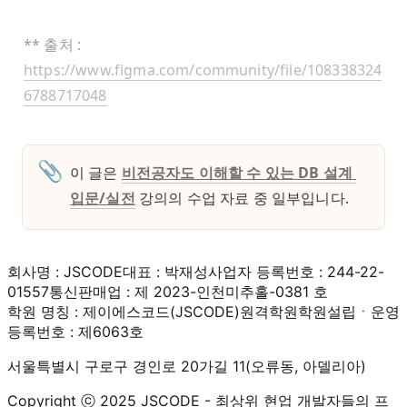
** 출처 : 
https://www.figma.com/community/file/108338324
6788717048
📎
이 글은 
비전공자도 이해할 수 있는 DB 설계 
입문/실전
강의의 수업 자료 중 일부입니다. 
회사명 : JSCODE
대표 : 박재성
사업자 등록번호 : 244-22-
01557
통신판매업 : 제 2023-인천미추홀-0381 호
학원 명칭 : 제이에스코드(JSCODE)원격학원
학원설립ㆍ운영
등록번호 : 제6063호
서울특별시 구로구 경인로 20가길 11(오류동, 아델리아)
Copyright ⓒ 2025 JSCODE - 최상위 현업 개발자들의 프