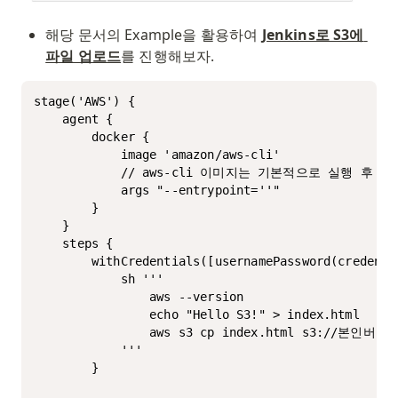
해당 문서의 Example을 활용하여 
Jenkins로 S3에 
파일 업로드
를 진행해보자.
stage('AWS') {

    agent {

        docker { 

            image 'amazon/aws-cli'

            // aws-cli 이미지는 기본적으로 실행 
            args "--entrypoint=''" 

        }

    }

    steps {

        withCredentials([usernamePassword(credenti
            sh '''

                aws --version

                echo "Hello S3!" > index.html

                aws s3 cp index.html s3://본인버킷이
            '''

        }
