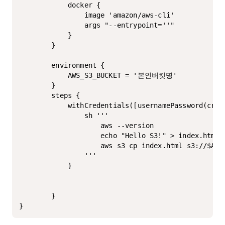
	        docker { 

	            image 'amazon/aws-cli'

	            args "--entrypoint=''" 

	        }

	    }

	    environment {

	        AWS_S3_BUCKET = '본인버킷명'

	    }

	    steps {

	        withCredentials([usernamePassword(credentialsId: 'my-aws', passwordVariable: 'AWS_SECRET_ACCESS_KEY', usernameVariable: 'AWS_ACCESS_KEY_ID')]) {

	            sh '''

	                aws --version

	                echo "Hello S3!" > index.html

	                aws s3 cp index.html s3://$AWS_S3_BUCKET/index.html

	            '''

	        }

	    }

}