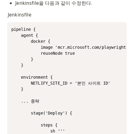
Jenkinsfile을 다음과 같이 수정한다.
Jenkinsfile
pipeline {

    agent {

        docker {

            image 'mcr.microsoft.com/playwright:v1.
            reuseNode true

        }

    }

    environment {

        NETLIFY_SITE_ID = '본인 사이트 ID'

    }

    ... 중략

        stage('Deploy') {

            steps {

                sh '''
