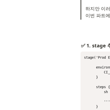
하지만 이러
이번 파트에
✅ 1. stag
stage('Prod E
      environ
          CI
      }

      steps {

          sh 
             
          '''

      }
