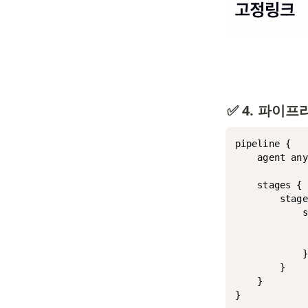
✅ 4. 파이
pipeline {

    agent any

    stages {

        stage
            s
             
             
            }

        }

    }
