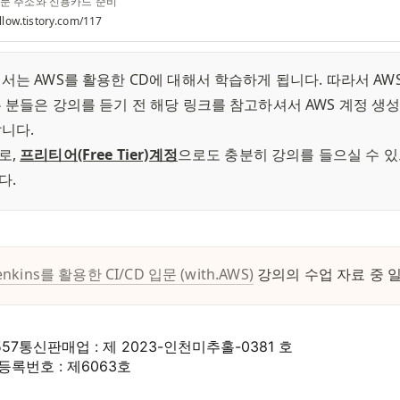
영문 주소와 신용카드 준비
so.go.kr/openIndexPage.do 팝업닫기 확대 축소 도로구간 보
llow.tistory.com/117
주소 지번 우편번호 도로명 기점/종" data-og-
.kr" data-og-source-
juso.go.kr/openIndexPage.do" data-og-
juso.go.kr/openIndexPage.do" data-og-
서는 AWS를 활용한 CD에 대해서 학습하게 됩니다. 따라서 AWS
blog.kakaocdn.net/dna/bqP2Qk/hyZGdEf7h4/AAAAAAAAAAAAAAAAAAAAAELR75
FxpELC7KVnFOS48ylbz2pIh7yKj8&expires=1777561199&allow_ip=&allow_ref
 분들은 강의를 듣기 전 해당 링크를 참고하셔서 AWS 계정 생
다. 

, 
프리티어(Free Tier)계정
으로도 충분히 강의를 들으실 수 있
다.
enkins를 활용한 CI/CD 입문 (with.AWS)
강의의 수업 자료 중 
557
통신판매업 : 제 2023-인천미추홀-0381 호
록번호 : 제6063호