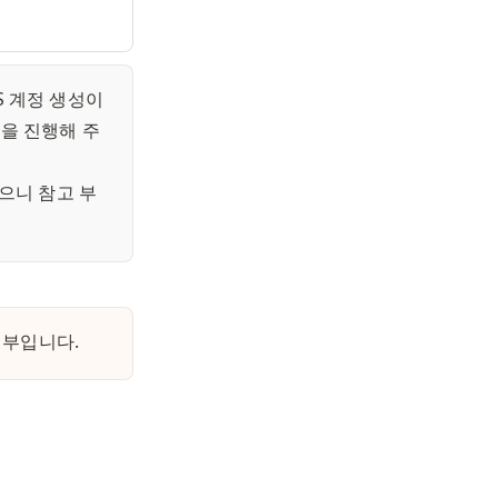
 계정 생성이 
z_3LmgQhKzAqaqw1f44c_vDUrPEt5kJlWwH7dl/img.png?
erer=&signature=bHErZqrRhWfNc5VewzYR1h2KhN8%3D
성을 진행해 주
으니 참고 부
일부입니다. 