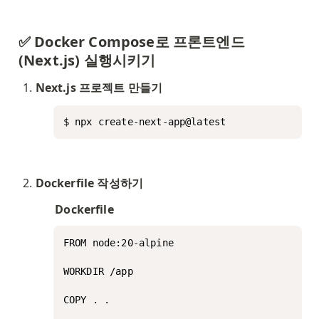
✅ Docker Compose로 프론트엔드
(Next.js) 실행시키기
Next.js 프로젝트 만들기
$ npx create-next-app@latest
Dockerfile 작성하기
Dockerfile
FROM node:20-alpine

WORKDIR /app

COPY . .
