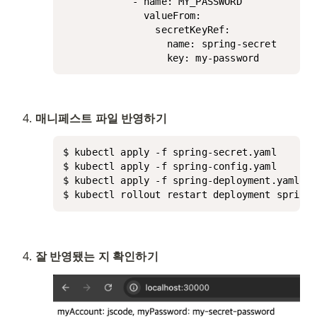
            - name: MY_PASSWORD

              valueFrom:

                secretKeyRef:

                  name: spring-secret

                  key: my-password
매니페스트 파일 반영하기
$ kubectl apply -f spring-secret.yaml

$ kubectl apply -f spring-config.yaml

$ kubectl apply -f spring-deployment.yaml

$ kubectl rollout restart deployment spring-
잘 반영됐는 지 확인하기