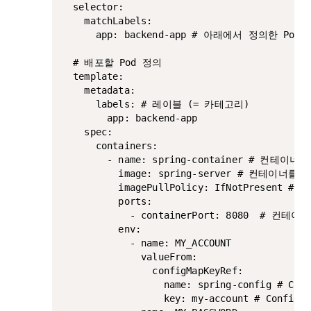
  selector:

    matchLabels:

      app: backend-app # 아래에서 정의한 Pod
  # 배포할 Pod 정의

  template:

    metadata:

      labels: # 레이블 (= 카테고리)

        app: backend-app

    spec:

      containers:

        - name: spring-container # 컨테이너 
          image: spring-server # 컨테이너
          imagePullPolicy: IfNotPre
          ports:

            - containerPort: 8080  #
          env:

            - name: MY_ACCOUNT

              valueFrom:

                configMapKeyRef:

                  name: spring-config # Con
                  key: my-account # Conf