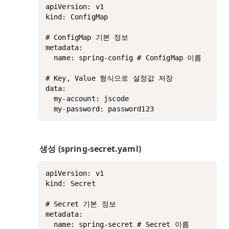
apiVersion: v1

kind: ConfigMap

# ConfigMap 기본 정보

metadata:

  name: spring-config # ConfigMap 이름

# Key, Value 형식으로 설정값 저장

data:

  my-account: jscode

  my-password: password123
생성 (spring-secret.yaml)
apiVersion: v1

kind: Secret

# Secret 기본 정보

metadata:

  name: spring-secret # Secret 이름
