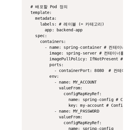
  # 배포할 Pod 정의

  template:

    metadata:

      labels: # 레이블 (= 카테고리)

        app: backend-app

    spec:

      containers:

        - name: spring-container # 컨테이너 
          image: spring-server # 컨테이너
          imagePullPolicy: IfNotPre
          ports:

            - containerPort: 8080  #
          env:

            - name: MY_ACCOUNT

              valueFrom:

                configMapKeyRef:

                  name: spring-config # Con
                  key: my-account # Conf
            - name: MY_PASSWORD

              valueFrom:

                configMapKeyRef:

                  name: spring-config
