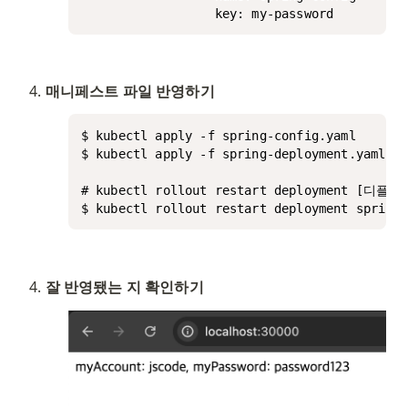
                  key: my-password
매니페스트 파일 반영하기
$ kubectl apply -f spring-config.yaml

$ kubectl apply -f spring-deployment.yaml

# kubectl rollout restart deployment [디플
$ kubectl rollout restart deployment sprin
잘 반영됐는 지 확인하기