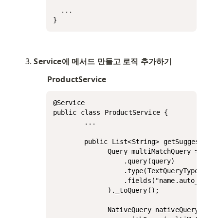
  ...

}
Service에 메서드 만들고 로직 추가하기
ProductService
@Service

public class ProductService {

		...

		public List<String> getSuggestions(String query) {

			  Query multiMatchQuery = MultiMatchQuery.of(m -> m

			      .query(query)

			      .type(TextQueryType.BoolPrefix)

			      .fields("name.auto_complete", "name.auto_complete._2gram", "name.auto_complete._3gram")

			  )._toQuery();

			  NativeQuery nativeQuery = NativeQuery.builder()
