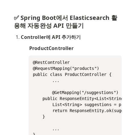
✅ Spring Boot에서 Elasticsearch 활
용해 자동완성 API 만들기
Controller에 API 추가하기
ProductController
@RestController

@RequestMapping("products")

public class ProductController {

		...

		@GetMapping("/suggestions")

    public ResponseEntity<List<String>> ge
        List<String> suggestions = product
        return ResponseEntity.ok(suggestio
    }

		...

}