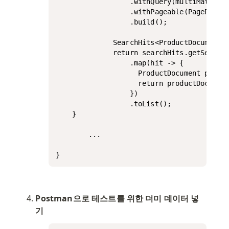
			      .withQuery(multiMatchQuery)

			      .withPageable(PageRequest.of(0, 5))

			      .build();

			  SearchHits<ProductDocument> searchHits = this.elasticsearchOperations.search(nativeQuery, ProductDocument.class);

			  return searchHits.getSearchHits().stream()

			      .map(hit -> {

			        ProductDocument productDocument = hit.getContent();

			        return productDocument.getName();

			      })

			      .toList();

    }

		...

}
Postman으로 테스트를 위한 더미 데이터 넣
기