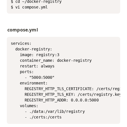
$ cd ~/docker-registry

$ vi compose.yml
compose.yml
services:

  docker-registry:

    image: registry:3

    container_name: docker-registry

    restart: always

    ports:

      - "5000:5000"

    environment:

      REGISTRY_HTTP_TLS_CERTIFICATE: /certs/registr
      REGISTRY_HTTP_TLS_KEY: /certs/registry.key

      REGISTRY_HTTP_ADDR: 0.0.0.0:5000

    volumes:

      - ./data:/var/lib/registry

      - ./certs:/certs