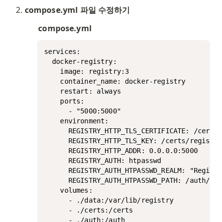
compose.yml 파일 수정하기
compose.yml
services:

  docker-registry:

    image: registry:3

    container_name: docker-registry

    restart: always

    ports:

      - "5000:5000"

    environment:

      REGISTRY_HTTP_TLS_CERTIFICATE: /certs/
      REGISTRY_HTTP_TLS_KEY: /certs/registry
      REGISTRY_HTTP_ADDR: 0.0.0.0:5000

      REGISTRY_AUTH: htpasswd

      REGISTRY_AUTH_HTPASSWD_REALM: "Registr
      REGISTRY_AUTH_HTPASSWD_PATH: /auth/htp
    volumes:

      - ./data:/var/lib/registry

      - ./certs:/certs

      - ./auth:/auth