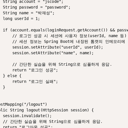
  String account = "jscode";

  String password = "password";

  String name = "박재성";

 long userId = 1;

  if (account.equals(loginRequest.getAccount()) && passw
       // 로그인 성공 시 세션에 사용자 정보(userId, name 등)
       // 세션 정보는 Spring Boot에 내장된 톰캣의 인메모리에
      session.setAttribute("userId", userId);

      session.setAttribute("name", name);

       // 간단한 실습을 위해 String으로 심플하게 응답.

      return "로그인 성공";

 } else {

      return "로그인 실패";

 }

stMapping("/logout")

blic String logout(HttpSession session) {

 session.invalidate();

   // 간단한 실습을 위해 String으로 심플하게 응답.

   return "로그아웃 성공";
