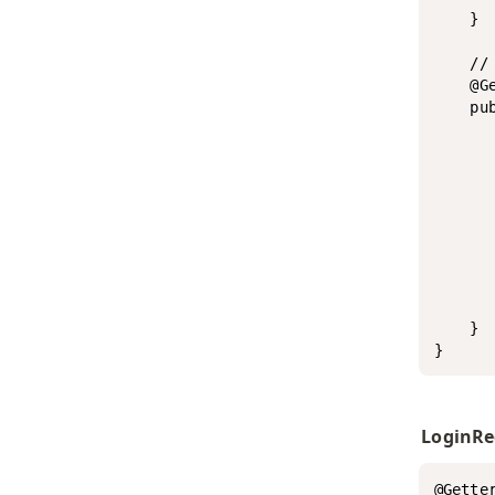
    }

    /
    @Ge
    pu
      
      
     
       
     
       
      
       
    }

}
LoginRe
@Getter