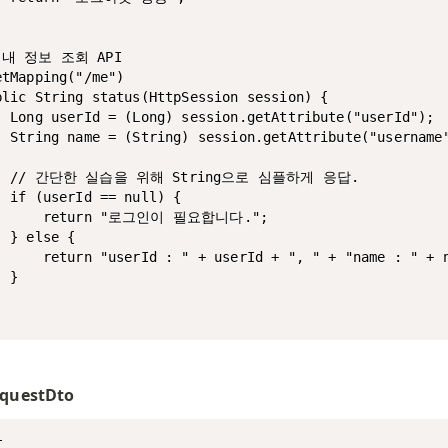
/ 내 정보 조회 API

tMapping("/me")

blic String status(HttpSession session) {

  Long userId = (Long) session.getAttribute("userId");

  String name = (String) session.getAttribute("username"
   // 간단한 실습을 위해 String으로 심플하게 응답.

 if (userId == null) {

       return "로그인이 필요합니다.";

 } else {

      return "userId : " + userId + ", " + "name : " + n
 }

questDto

