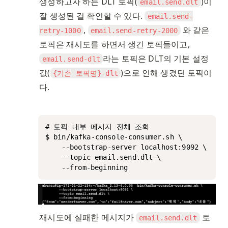
생성하고자 하는 DLT 토픽(
)이 
email.send.dlt
잘 생성된 걸 확인할 수 있다. 
email.send-
, 
 와 같은 
retry-1000
email.send-retry-2000
토픽은 재시도를 하면서 생긴 토픽들이고, 
라는 토픽은 DLT의 기본 설정
email.send-dlt
값(
)으로 인해 생겼던 토픽이
{기존 토픽명}-dlt
다. 
# 토픽 내부 메시지 전체 조회

$ bin/kafka-console-consumer.sh \

	--bootstrap-server localhost:9092 \

	--topic email.send.dlt \

	--from-beginning
재시도에 실패한 메시지가 
 토
email.send.dlt