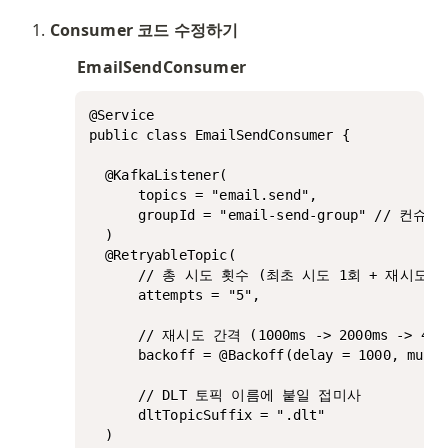
Consumer 코드 수정하기
EmailSendConsumer
@Service

public class EmailSendConsumer {

  @KafkaListener(

      topics = "email.send",

      groupId = "email-send-group" // 컨슈
  )

  @RetryableTopic(

      // 총 시도 횟수 (최초 시도 1회 + 재시도 4회
      attempts = "5",

      // 재시도 간격 (1000ms -> 2000ms -> 
      backoff = @Backoff(delay = 1000, multi
      // DLT 토픽 이름에 붙일 접미사

      dltTopicSuffix = ".dlt"

  )
