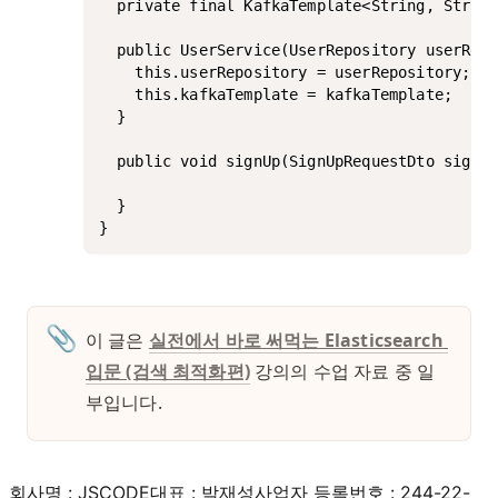
  private final KafkaTemplate<String, String
  public UserService(UserRepository userRepo
    this.userRepository = userRepository;

    this.kafkaTemplate = kafkaTemplate;

  }

  public void signUp(SignUpRequestDto signUp
  }

}
📎
이 글은 
실전에서 바로 써먹는 Elasticsearch 
입문 (검색 최적화편)
 강의의 수업 자료 중 일
부입니다. 
회사명 : JSCODE
대표 : 박재성
사업자 등록번호 : 244-22-