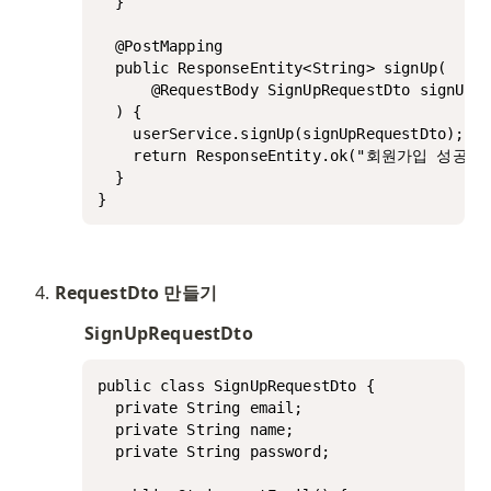
  }

  @PostMapping

  public ResponseEntity<String> signUp(

      @RequestBody SignUpRequestDto signUpRe
  ) {

    userService.signUp(signUpRequestDto);

    return ResponseEntity.ok("회원가입 성공");
  }

}
RequestDto 만들기
SignUpRequestDto
public class SignUpRequestDto {

  private String email;

  private String name;

  private String password;
