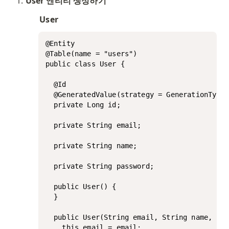
User 엔티티 생성하기
User
@Entity

@Table(name = "users")

public class User {

  @Id

  @GeneratedValue(strategy = GenerationType.
  private Long id;

  private String email;

  private String name;

  private String password;

  public User() {

  }

  public User(String email, String name, Str
    this.email = email;
