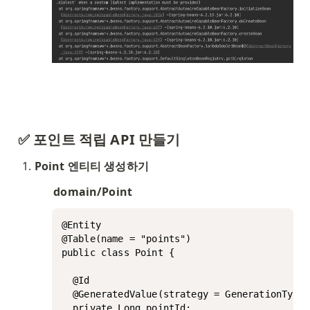
✅ 포인트 적립 API 만들기
Point 엔티티 생성하기
domain/Point
@Entity

@Table(name = "points")

public class Point {

  @Id

  @GeneratedValue(strategy = GenerationType.
  private Long pointId;
