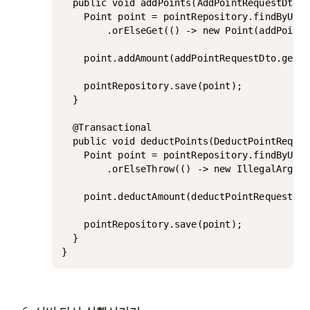
  public void addPoints(AddPointRequestDto a
    Point point = pointRepository.findByUser
        .orElseGet(() -> new Point(addPointR
    point.addAmount(addPointRequestDto.getAm
    pointRepository.save(point);

  }

  @Transactional

  public void deductPoints(DeductPointReques
    Point point = pointRepository.findByUser
        .orElseThrow(() -> new Illegal
    point.deductAmount(deductPointRequestDto
    pointRepository.save(point);

  }

}