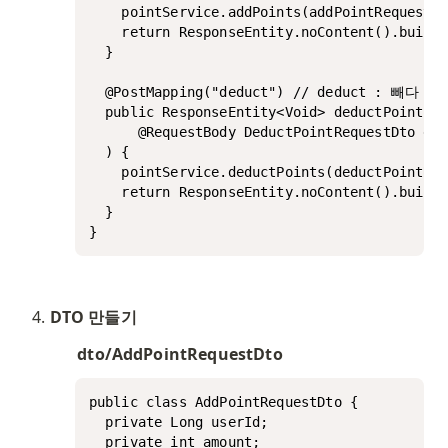
    pointService.addPoints(addPointRequestDt
    return ResponseEntity.noContent().build(
  }

  @PostMapping("deduct") // deduct : 빼다

  public ResponseEntity<Void> deductPoints(

      @RequestBody DeductPointRequestDto ded
  ) {

    pointService.deductPoints(deductPointReq
    return ResponseEntity.noContent().build(
  }

}
DTO 만들기
dto/AddPointRequestDto
public class AddPointRequestDto {

  private Long userId;

  private int amount;
