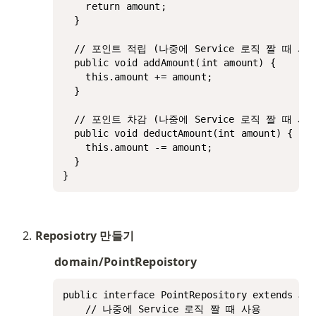
    return amount;

  }

  // 포인트 적립 (나중에 Service 로직 짤 때 사용
  public void addAmount(int amount) {

    this.amount += amount;

  }

  // 포인트 차감 (나중에 Service 로직 짤 때 사용
  public void deductAmount(int amount) {

    this.amount -= amount;

  }

}
Reposiotry 만들기
domain/PointRepoistory
public interface PointRepository extends Jpa
	// 나중에 Service 로직 짤 때 사용
