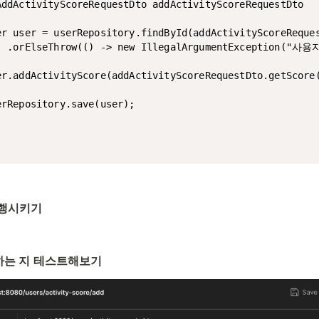
AddActivityScoreRequestDto addActivityScoreRequestDto

er user = userRepository.findById(addActivityScoreReques
  .orElseThrow(() -> new IllegalArgumentException(
er.addActivityScore(addActivityScoreRequestDto.getScore(
erRepository.save(user);

실행시키기
동하는 지 테스트해보기