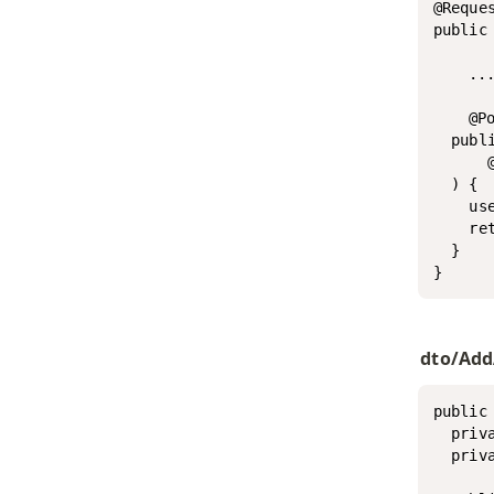
@Reques
public 
	...  

	@PostMapping("activity-score/add")

  publ
      
  ) {

    us
    re
  }

}
dto/Add
public
  priva
  priva