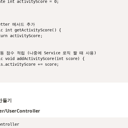
ate int activityScore = 0;

getter 메서드 추가

ic int getActivityScore() {

urn activityScore;

활동 점수 적립 (나중에 Service 로직 짤 때 사용)

ic void addActivityScore(int score) {

is.activityScore += score;

r 만들기
er/UserController
ntroller
