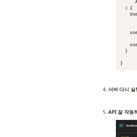
      
  ) {

    Us
      
    us
    us
  }

}
서버 다시 
API 잘 작