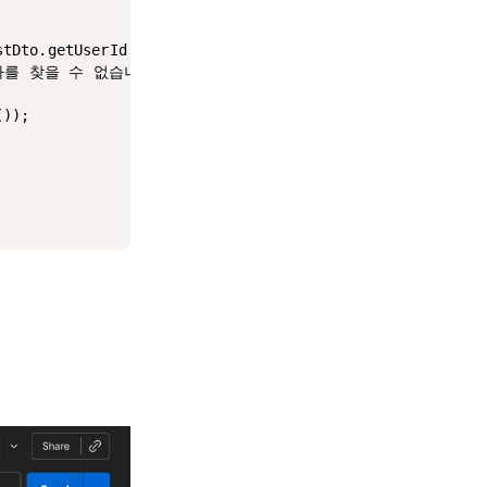
tDto.getUserId())

"사용자를 찾을 수 없습니다."));

));
