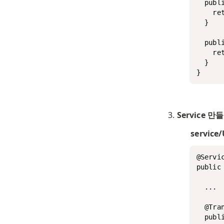
  publi
    ret
  }

  publi
    ret
  }

}
Service 만
service/
@Servic
public 
  ...

  @Tran
  publ