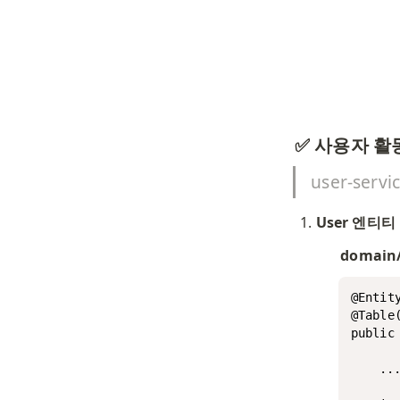
✅ 사용자 활
user-se
User 엔티
domain
@Entity
@Table(
public 
	...
