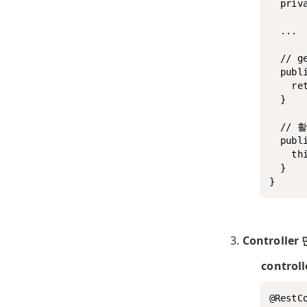
  priv
  ...

  // 
  publ
    ret
  }

  // 
  publ
    th
  }

Controlle
controll
@RestCo