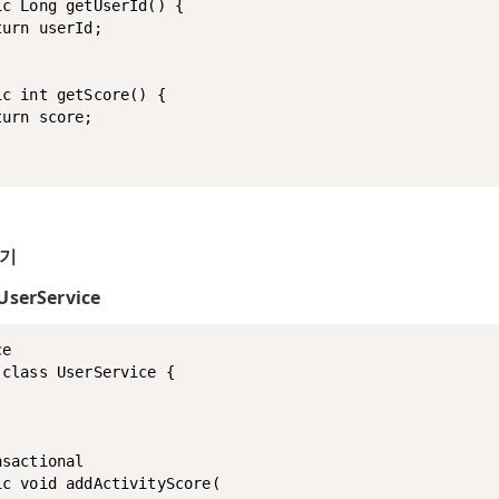
c Long getUserId() {

urn userId;

c int getScore() {

urn score;

들기
UserService
e

class UserService {

sactional

ic void addActivityScore(
