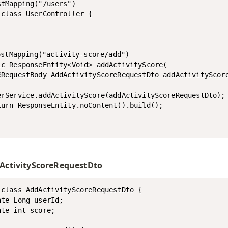
tMapping("/users")

class UserController {

ic ResponseEntity<Void> addActivityScore(

@RequestBody AddActivityScoreRequestDto addActivityScore
erService.addActivityScore(addActivityScoreRequestDto);

turn ResponseEntity.noContent().build();

ActivityScoreRequestDto
 class AddActivityScoreRequestDto {

te Long userId;

te int score;
