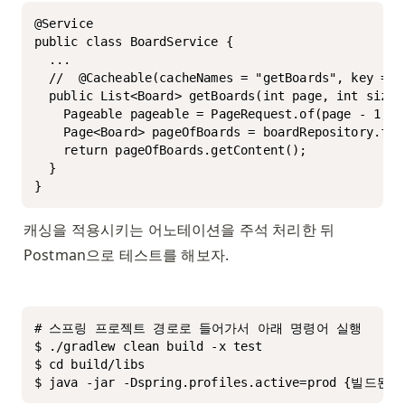
@Service

public class BoardService {

  ...

  //  @Cacheable(cacheNames = "getBoards", key = "
  public List<Board> getBoards(int page, int size) 
    Pageable pageable = PageRequest.of(page - 1, si
    Page<Board> pageOfBoards = boardRepository.fin
    return pageOfBoards.getContent();

  }

}
캐싱을 적용시키는 어노테이션을 주석 처리한 뒤 
Postman으로 테스트를 해보자. 
# 스프링 프로젝트 경로로 들어가서 아래 명령어 실행

$ ./gradlew clean build -x test 

$ cd build/libs

$ java -jar -Dspring.profiles.active=prod {빌드된