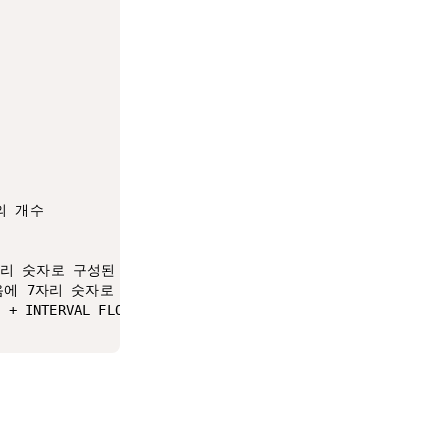
의 개수

음에 7자리 숫자로 구성된 제목 생성

ent' 다음에 7자리 숫자로 구성된 내용 생성

 DAY) + INTERVAL FLOOR(RAND() * 86400) SECOND) AS cr