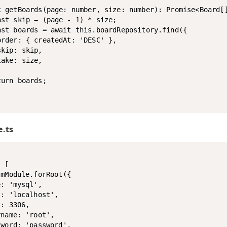
c getBoards(page: number, size: number): Promise<Board[]
nst skip = (page - 1) * size;

nst boards = await this.boardRepository.find({

order: { createdAt: 'DESC' },

kip: skip,

ake: size,



urn boards;

.ts
 [

mModule.forRoot({

: 'mysql',

: 'localhost',

: 3306,

name: 'root',

word: 'password',
