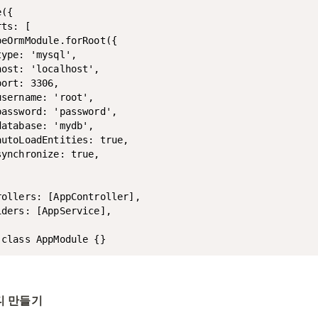
({

ts: [

eOrmModule.forRoot({

ype: 'mysql',

ost: 'localhost',

ort: 3306,

sername: 'root',

assword: 'password',

atabase: 'mydb',

utoLoadEntities: true,

ynchronize: true,



rollers: [AppController],

ders: [AppService],

티티 만들기