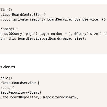
ller()

 class BoardController {

tructor(private readonly boardService: BoardService) {}

'boards')

oards(@Query('page') page: number = 1, @Query('size') si
turn this.boardService.getBoards(page, size);

rvice.ts
able()

class BoardService {

ructor(

jectRepository(Board)

ivate boardRepository: Repository<Board>,
