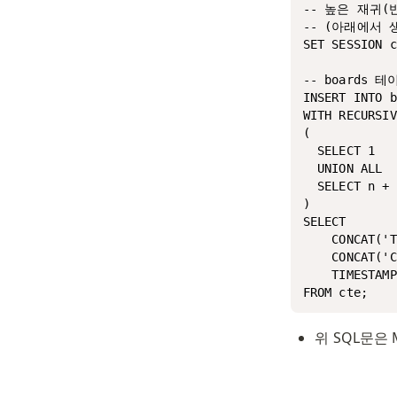
-- 높은 재귀(
-- (아래에서 
SET SESSION c
-- boards 
INSERT INTO b
WITH RECURSIV
(

  SELECT 1

  UNION ALL

  SELECT n 
)

SELECT

    CONCAT(
    CONCAT(
    TIMESTAM
FROM cte;
위 SQL문은 