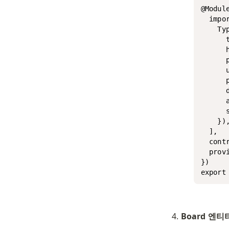
@Module
  impor
    Typ
      t
      h
      p
      u
      p
      d
      a
      s
    }),
  ],

  cont
  provi
})

Board 엔