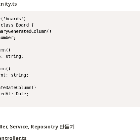
nity.ts
('boards')

class Board {

aryGeneratedColumn()

umber;

mn()

: string;

mn()

nt: string;

teDateColumn()

edAt: Date;

ler, Service, Reposiotry 만들기
ntroller.ts