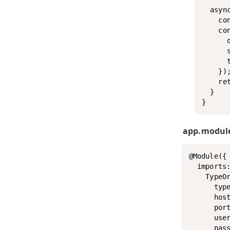
  asyn
    co
    co
      
      s
      t
    });
    ret
  }

}
app.module
@Module({

  imports:
    TypeOr
      type
      host
      port
      user
      pass