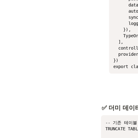
      data
      auto
      sync
      logg
    }),

    TypeOr
  ],

  controll
  provider
})

✅ 더미 데이
-- 기존 테이블
TRUNCATE TABL