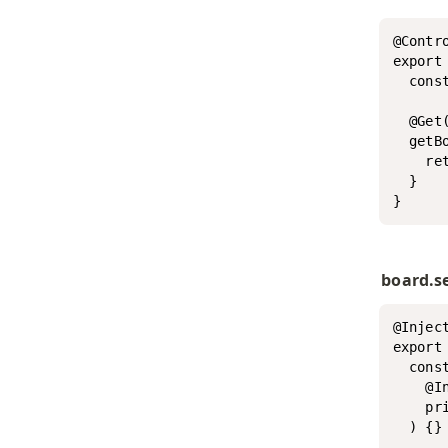
@Contro
export
  cons
  @Get(
  getB
    re
  }

board.se
@Inject
export 
  const
    @In
    pr
  ) {}
