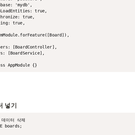
base: 'mydb',

LoadEntities: true,

hronize: true,

ing: true,

mModule.forFeature([Board]),

ers: [BoardController],

s: [BoardService],

터 넣기
 데이터 삭제

E boards;
