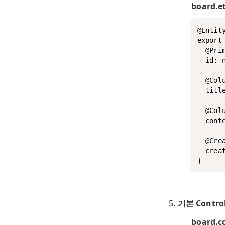
board.et
@Entity
export 
  @Prim
  id: n
  @Colu
  title
  @Colu
  conte
  @Crea
  creat
}
기본 Control
board.co