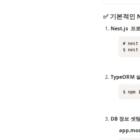
✅ 기본적인 N
Nest.js  
# nes
$ nest
TypeORM
$ npm 
DB 정보 셋
app.mod