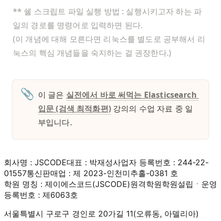
** 쉘 스크립트 파일 실행 방법 : 실행시키고자 하는 파
일의 경로를 명령어로 입력하면 된다.

(이 개념에 대해 모른다면 리눅스를 별도로 공부해서 리
눅스의 핵심 개념들을 숙지하는 걸 권장한다.)
📎
이 글은 
실전에서 바로 써먹는 Elasticsearch 
입문 (검색 최적화편)
 강의의 수업 자료 중 일
부입니다. 
회사명 : JSCODE
대표 : 박재성
사업자 등록번호 : 244-22-
01557
통신판매업 : 제 2023-인천미추홀-0381 호
학원 명칭 : 제이에스코드(JSCODE)원격학원
학원설립ㆍ운영
등록번호 : 제6063호
서울특별시 구로구 경인로 20가길 11(오류동, 아델리아)