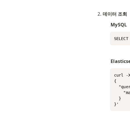
데이터 조회
MySQL
SELECT
Elastics
curl -
{

  "quer
    "ma
  }

}'