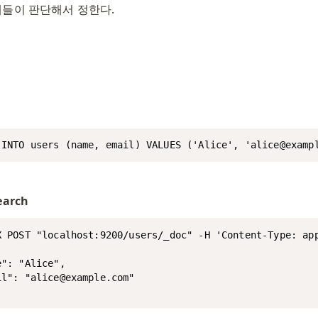
들이 판단해서 정한다.  
 INTO users (name, email) VALUES ('Alice', 'alice@examp
earch
X POST "localhost:9200/users/_doc" -H 'Content-Type: app
": "Alice",

il": "alice@example.com"
