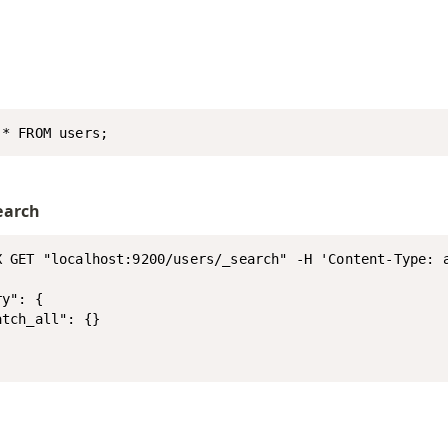
 * FROM users;
earch
X GET "localhost:9200/users/_search" -H 'Content-Type: a
y": {

tch_all": {}
