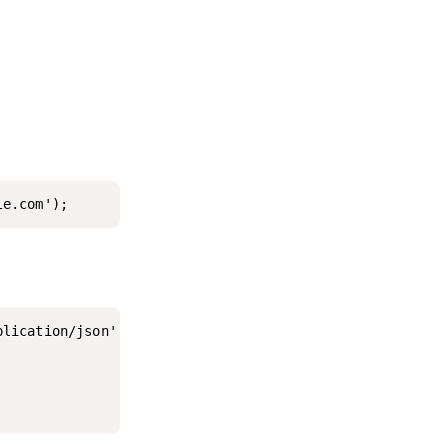
le.com');
lication/json' -d'
