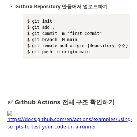
Github Repository 만들어서 업로드하기
$ git init

$ git add .

$ git commit -m "first commit"

$ git branch -M main

$ git remote add origin {Repository 주소}

$ git push -u origin main
✅ Github Actions 전체 구조 확인하기