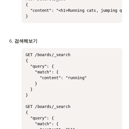
{

  "content": "<h1>Running cats, jumping quic
}
검색해보기
GET /boards/_search

{

  "query": {

    "match": {

      "content": "running"

    }

  }

}

GET /boards/_search

{

  "query": {

    "match": {
