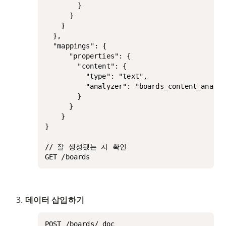
        }

      }

    }

  },

  "mappings": {

	  "properties": {

	    "content": {

	      "type": "text",

	      "analyzer": "boards_content_analyzer"

	    }

	  }

	}

}

// 잘 생성됐는 지 확인

GET /boards
데이터 삽입하기
POST /boards/_doc
