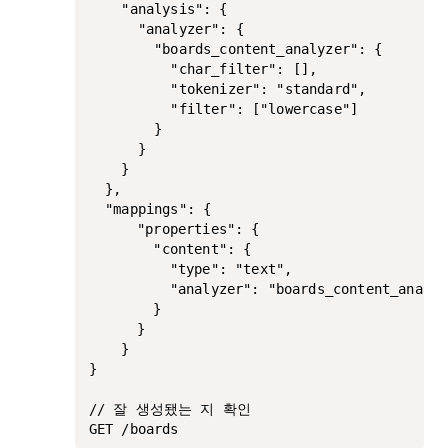
    "analysis": {

      "analyzer": {

        "boards_content_analyzer": {

          "char_filter": [],

          "tokenizer": "standard",

          "filter": ["lowercase"]

        }

      }

    }

  },

  "mappings": {

	  "properties": {

	    "content": {

	      "type": "text",

	      "analyzer": "boards_content_analyzer"

	    }

	  }

	}

}

// 잘 생성됐는 지 확인

GET /boards