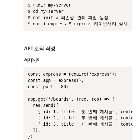
$ mkdir my-server

$ cd my-server

$ npm init # 의존성 관리 파일 생성

$ npm i express # express 라이브러리 설치
API 로직 작성
app.js
const express = require('express');

const app = express();

const port = 80;

app.get('/boards', (req, res) => {

  res.send([

    { id: 1, title: '첫 번째 게시글', cont
    { id: 2, title: '두 번째 게시글', cont
    { id: 3, title: '세 번째 게시글', cont
  ]);

})
