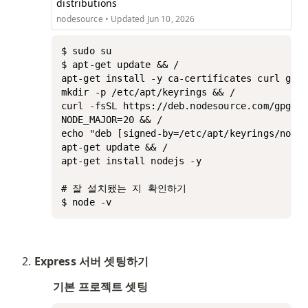
distributions
nodesource
•
Updated Jun 10, 2026
$ sudo su

$ apt-get update && /

apt-get install -y ca-certificates curl gnup
mkdir -p /etc/apt/keyrings && /

curl -fsSL https://deb.nodesource.com/gpgkey
NODE_MAJOR=20 && /

echo "deb [signed-by=/etc/apt/keyrings/nodes
apt-get update && /

apt-get install nodejs -y

# 잘 설치됐는 지 확인하기

$ node -v
Express 서버 셋팅하기
기본 프로젝트 셋팅