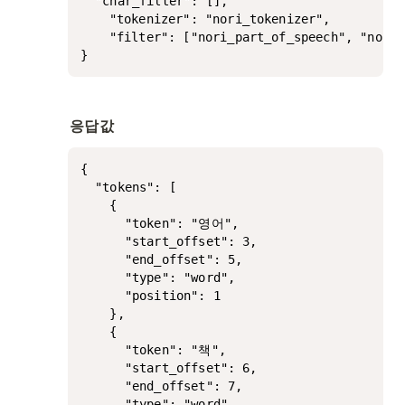
  "char_filter": [], 

	"tokenizer": "nori_tokenizer", 

	"filter": ["nori_part_of_speech", "nori_readingform", "lowercase", "stop", "stemmer"]

}
응답값
{

  "tokens": [

    {

      "token": "영어",

      "start_offset": 3,

      "end_offset": 5,

      "type": "word",

      "position": 1

    },

    {

      "token": "책",

      "start_offset": 6,

      "end_offset": 7,

      "type": "word",
