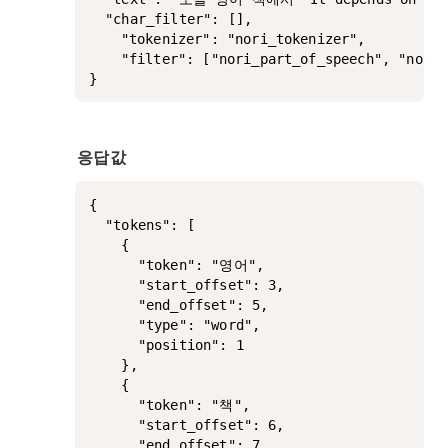
  "char_filter": [], 

	"tokenizer": "nori_tokenizer", 

	"filter": ["nori_part_of_speech", "nori_readingform", "lowercase"]

}
응답값
{

  "tokens": [

    {

      "token": "영어",

      "start_offset": 3,

      "end_offset": 5,

      "type": "word",

      "position": 1

    },

    {

      "token": "책",

      "start_offset": 6,

      "end_offset": 7,
