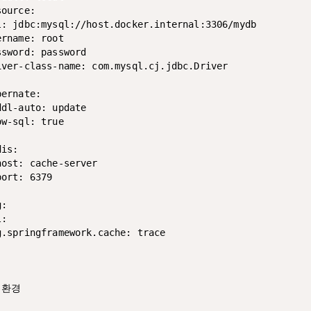
ource:

l: jdbc:mysql://host.docker.internal:3306/mydb

rname: root

sword: password

iver-class-name: com.mysql.cj.jdbc.Driver

ernate:

dl-auto: update

w-sql: true



is:

ost: cache-server

ort: 6379

:

:

g.springframework.cache: trace

 환경


