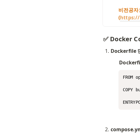
비전공자도
(
https:/
✅ Docker 
Dockerfil
Dockerfi
FROM op
COPY b
ENTRYP
compose.