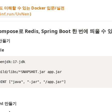
 이해할 수 있는 Docker 입문/실전

/inf.run/UvNen
)
Compose로 Redis, Spring Boot 한 번에 띄울 
e 만들기
le
enjdk:17-jdk

uild/libs/*SNAPSHOT.jar app.jar

OINT ["java", "-jar", "/app.jar"]
yml 만들기