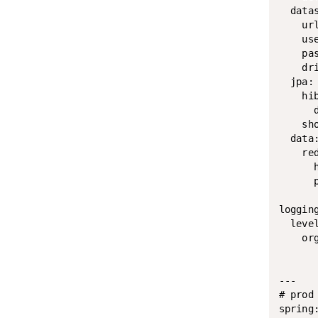
  datas
    ur
    use
    pas
    dr
  jpa:

    hib
      d
    sho
  data:
    red
      h
      p
logging
  level
    or
---

# prod
spring: