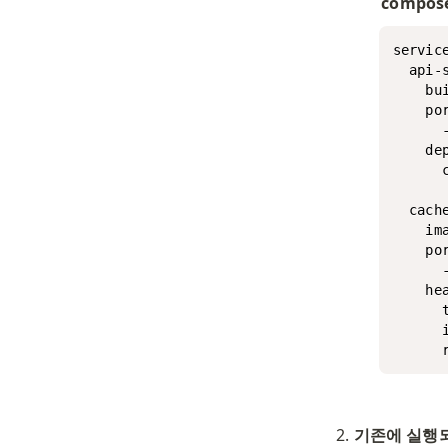
compos
service
  api-s
    bui
    por
      -
    dep
      c
      
  cache
    ima
    por
      -
    hea
      
      i
      
기존에 실행되고