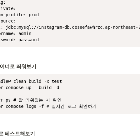
g:

ivate:

n-profile: prod

ource:

l: jdbc:mysql://instagram-db.coseefawhrzc.ap-northeast-2
rname: admin

ssword: password
컨테이너로 띄워보기
adlew clean build -x test

er compose up --build -d

ker ps # 잘 띄워졌는 지 확인

ker compose logs -f # 실시간 로그 확인하기
으로 테스트해보기