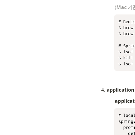
(
Mac 기
# Redi
$ brew 
$ brew
# Spri
$ lso
$ kill
$ lso
applicati
applica
# loca
spring:
  profi
    def