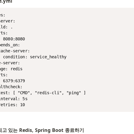
e.yml
s:

erver:

ld: .

ts:

 8080:8080

ends_on:

ache-server:

  condition: service_healthy

-server:

ge: redis

ts:

 6379:6379

lthcheck:

test: [ "CMD", "redis-cli", "ping" ]

nterval: 5s

retries: 10
 있는 Redis, Spring Boot 종료하기