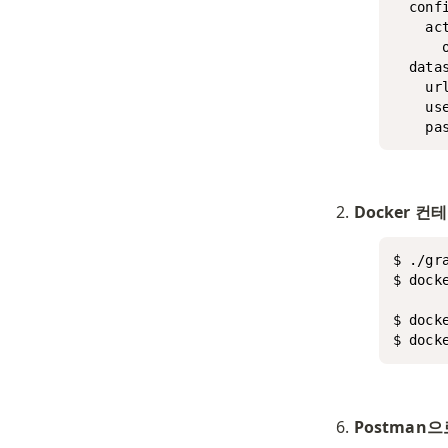
  confi
    act
      o
  datas
    ur
    use
    pa
Docker 
$ ./gr
$ dock
$ doc
$ doc
Postman