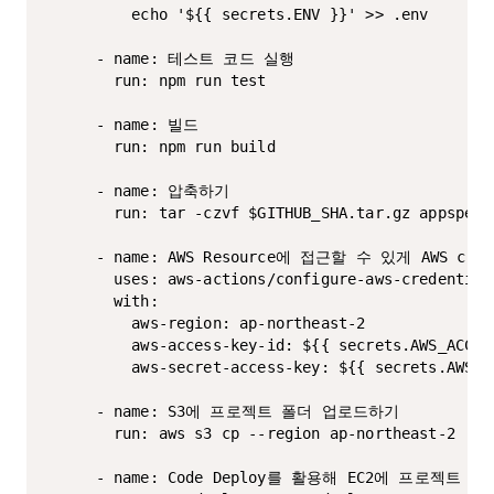
          echo '${{ secrets.ENV }}' >> .env

      - name: 테스트 코드 실행

        run: npm run test

      - name: 빌드

        run: npm run build

      - name: 압축하기

        run: tar -czvf $GITHUB_SHA.tar.gz appspec.
      - name: AWS Resource에 접근할 수 있게 AWS cred
        uses: aws-actions/configure-aws-credentials
        with:

          aws-region: ap-northeast-2

          aws-access-key-id: ${{ secrets.AWS_ACCESS
          aws-secret-access-key: ${{ secrets.AWS_SE
      - name: S3에 프로젝트 폴더 업로드하기

        run: aws s3 cp --region ap-northeast-2 ./$
      - name: Code Deploy를 활용해 EC2에 프로젝트 코