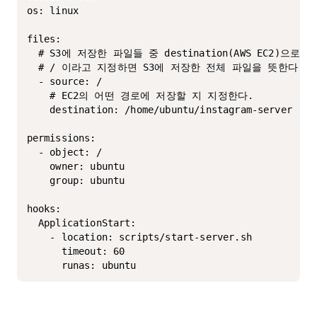
os: linux

files:

  # S3에 저장한 파일들 중 destination(AWS EC2)으
  # / 이라고 지정하면 S3에 저장한 전체 파일을 뜻한다.

  - source: /

    # EC2의 어떤 경로에 저장할 지 지정한다. 

    destination: /home/ubuntu/instagram-server

permissions:

  - object: /

    owner: ubuntu

    group: ubuntu

hooks:

  ApplicationStart:

    - location: scripts/start-server.sh

      timeout: 60

      runas: ubuntu