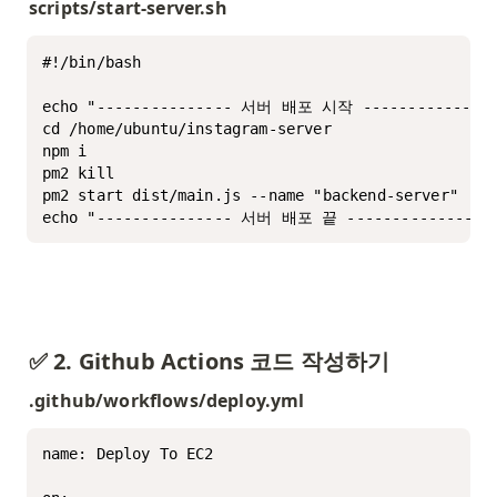
scripts/start-server.sh
#!/bin/bash

echo "--------------- 서버 배포 시작 ----------------
cd /home/ubuntu/instagram-server

npm i

pm2 kill

pm2 start dist/main.js --name "backend-server"

✅ 2. Github Actions 코드 작성하기
.github/workflows/deploy.yml
name: Deploy To EC2
