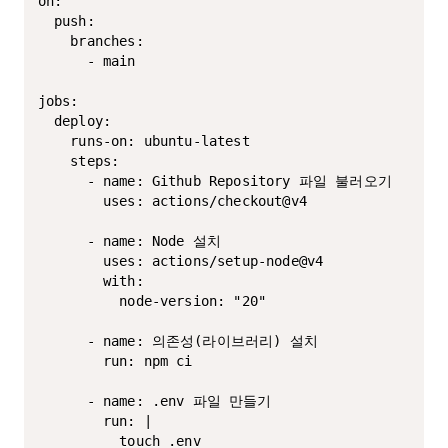
on:

  push:

    branches:

      - main

jobs:

  deploy:

    runs-on: ubuntu-latest

    steps:

      - name: Github Repository 파일 불러오기

        uses: actions/checkout@v4

      - name: Node 설치

        uses: actions/setup-node@v4

        with:

          node-version: "20"

      - name: 의존성(라이브러리) 설치

        run: npm ci

      - name: .env 파일 만들기

        run: |

          touch .env
