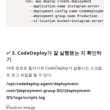
        run: aws deploy create-deployment

          --application-name instagram-server

          --deployment-config-name CodeDeployDefaul
          --deployment-group-name Production

✅ 3. CodeDeploy가 잘 실행됐는 지 확인하
기
아래 경로로 들어가면 CodeDeploy가 실행시킨 스크립
트 로그 파일을 열 수 있다. 
/opt/codedeploy-agent/deployment-
root/{deployment-group-ID}/{deployment-
ID}/logs/scripts.log