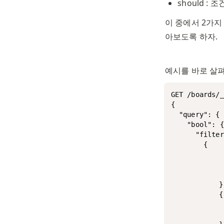
should :
이 중에서 2가지
아보도록 하자. 
예시를 바로 살펴
GET /boards/_
{

  "query": {

    "bool": {

      "filter
        {

		      "term": {

		        "category": "자유 게시판"

		      }

		    },

		    {  

		      "term": {

  		      "board_id": 1
