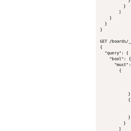
  		    }

  		  }

  		]

    }

  }

}

GET /boards/_
{

  "query": {

    "bool": {

      "must":
        {

		      "term": {

		        "category": "자유 게시판"

		      }

		    },

		    {  

		      "term": {

  		      "board_id": 1

  		    }

  		  }

  		]
