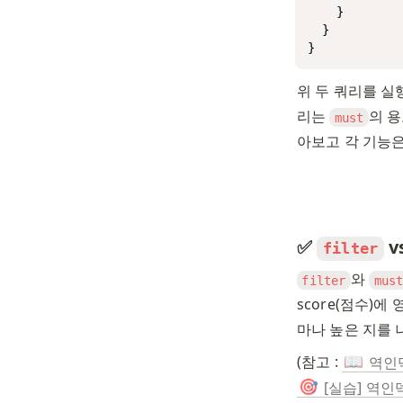
    }

  }

}
위 두 쿼리를 실
리는 
의 용
must
아보고 각 기능은
✅ 
 v
filter
와 
filter
mus
score(점수)에
마나 높은 지를 
(참고 : 
📖
역인덱
🎯
[실습] 역인덱