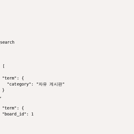
search

 [
