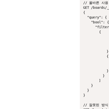
// 올바른 사용
GET /boards/_
{

  "query": {

    "bool": {

      "filter
        {

		      "term": {

		        "category": "자유 게시판"

		      }

		    },

		    {  

		      "term": {

  		      "board_id": 1

  		    }

  		  }

  		]

    }

  }

}

// 잘못된 방식
